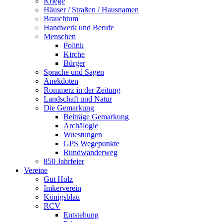
Kriege
Häuser / Straßen / Hausnamen
Brauchtum
Handwerk und Berufe
Menschen
Politik
Kirche
Bürger
Sprache und Sagen
Anekdoten
Rommerz in der Zeitung
Landschaft und Natur
Die Gemarkung
Beiträge Gemarkung
Archälogie
Wuestungen
GPS Wegepunkte
Rundwanderweg
850 Jahrfeier
Vereine
Gut Holz
Imkerverein
Königsblau
RCV
Entstehung