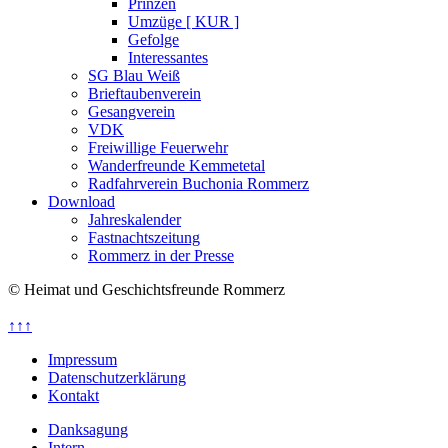
Prinzen
Umzüge [ KUR ]
Gefolge
Interessantes
SG Blau Weiß
Brieftaubenverein
Gesangverein
VDK
Freiwillige Feuerwehr
Wanderfreunde Kemmetetal
Radfahrverein Buchonia Rommerz
Download
Jahreskalender
Fastnachtszeitung
Rommerz in der Presse
© Heimat und Geschichtsfreunde Rommerz
↑↑↑
Impressum
Datenschutzerklärung
Kontakt
Danksagung
Intern