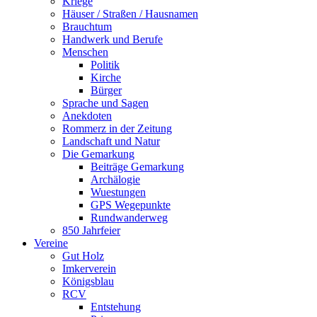
Kriege
Häuser / Straßen / Hausnamen
Brauchtum
Handwerk und Berufe
Menschen
Politik
Kirche
Bürger
Sprache und Sagen
Anekdoten
Rommerz in der Zeitung
Landschaft und Natur
Die Gemarkung
Beiträge Gemarkung
Archälogie
Wuestungen
GPS Wegepunkte
Rundwanderweg
850 Jahrfeier
Vereine
Gut Holz
Imkerverein
Königsblau
RCV
Entstehung