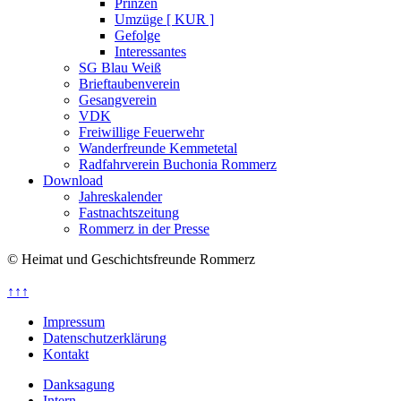
Prinzen
Umzüge [ KUR ]
Gefolge
Interessantes
SG Blau Weiß
Brieftaubenverein
Gesangverein
VDK
Freiwillige Feuerwehr
Wanderfreunde Kemmetetal
Radfahrverein Buchonia Rommerz
Download
Jahreskalender
Fastnachtszeitung
Rommerz in der Presse
© Heimat und Geschichtsfreunde Rommerz
↑↑↑
Impressum
Datenschutzerklärung
Kontakt
Danksagung
Intern