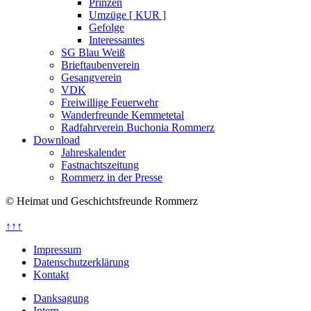
Prinzen
Umzüge [ KUR ]
Gefolge
Interessantes
SG Blau Weiß
Brieftaubenverein
Gesangverein
VDK
Freiwillige Feuerwehr
Wanderfreunde Kemmetetal
Radfahrverein Buchonia Rommerz
Download
Jahreskalender
Fastnachtszeitung
Rommerz in der Presse
© Heimat und Geschichtsfreunde Rommerz
↑↑↑
Impressum
Datenschutzerklärung
Kontakt
Danksagung
Intern