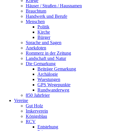
Kriege
Häuser / Straßen / Hausnamen
Brauchtum
Handwerk und Berufe
Menschen
Politik
Kirche
Bürger
Sprache und Sagen
Anekdoten
Rommerz in der Zeitung
Landschaft und Natur
Die Gemarkung
Beiträge Gemarkung
Archälogie
Wuestungen
GPS Wegepunkte
Rundwanderweg
850 Jahrfeier
Vereine
Gut Holz
Imkerverein
Königsblau
RCV
Entstehung