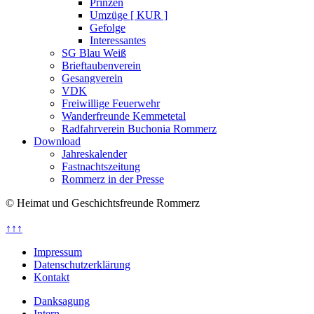
Prinzen
Umzüge [ KUR ]
Gefolge
Interessantes
SG Blau Weiß
Brieftaubenverein
Gesangverein
VDK
Freiwillige Feuerwehr
Wanderfreunde Kemmetetal
Radfahrverein Buchonia Rommerz
Download
Jahreskalender
Fastnachtszeitung
Rommerz in der Presse
© Heimat und Geschichtsfreunde Rommerz
↑↑↑
Impressum
Datenschutzerklärung
Kontakt
Danksagung
Intern