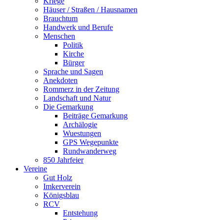
Kriege
Häuser / Straßen / Hausnamen
Brauchtum
Handwerk und Berufe
Menschen
Politik
Kirche
Bürger
Sprache und Sagen
Anekdoten
Rommerz in der Zeitung
Landschaft und Natur
Die Gemarkung
Beiträge Gemarkung
Archälogie
Wuestungen
GPS Wegepunkte
Rundwanderweg
850 Jahrfeier
Vereine
Gut Holz
Imkerverein
Königsblau
RCV
Entstehung