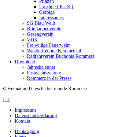
Prinzen
Umzüge [ KUR ]
Gefolge
Interessantes
SG Blau Weiß
Brieftaubenverein
Gesangverein
VDK
Freiwillige Feuerwehr
Wanderfreunde Kemmetetal
Radfahrverein Buchonia Rommerz
Download
Jahreskalender
Fastnachtszeitung
Rommerz in der Presse
© Heimat und Geschichtsfreunde Rommerz
↑↑↑
Impressum
Datenschutzerklärung
Kontakt
Danksagung
Intern