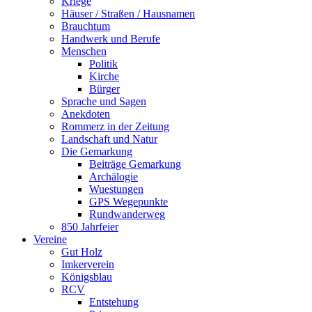
Kriege
Häuser / Straßen / Hausnamen
Brauchtum
Handwerk und Berufe
Menschen
Politik
Kirche
Bürger
Sprache und Sagen
Anekdoten
Rommerz in der Zeitung
Landschaft und Natur
Die Gemarkung
Beiträge Gemarkung
Archälogie
Wuestungen
GPS Wegepunkte
Rundwanderweg
850 Jahrfeier
Vereine
Gut Holz
Imkerverein
Königsblau
RCV
Entstehung