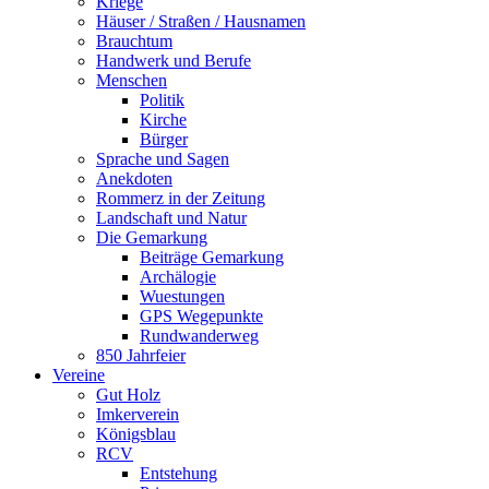
Kriege
Häuser / Straßen / Hausnamen
Brauchtum
Handwerk und Berufe
Menschen
Politik
Kirche
Bürger
Sprache und Sagen
Anekdoten
Rommerz in der Zeitung
Landschaft und Natur
Die Gemarkung
Beiträge Gemarkung
Archälogie
Wuestungen
GPS Wegepunkte
Rundwanderweg
850 Jahrfeier
Vereine
Gut Holz
Imkerverein
Königsblau
RCV
Entstehung