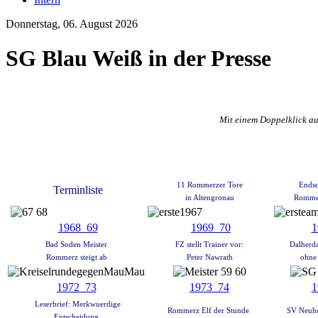
Donnerstag, 06. August 2026
SG Blau Weiß in der Presse
Mit einem Doppelklick au
11 Rommerzer Tore
Endsc
Terminliste
in Altengronau
Rommer
1968_69
1969_70
1
Bad Soden Meister
FZ stellt Trainer vor:
Dalherda
Rommerz steigt ab
Peter Nawrath
ohne
1972_73
1973_74
1
Leserbrief: Merkwuerdige
Rommerz Elf der Stunde
SV Neuh
Entscheidung