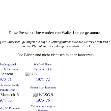
Diese Presseberichte wurden von Walter Lorenz gesammelt.
f die Jahreszahl gelangen Sie auf die Zeitungsausschnitte die Walter Lorenz von d
mit dem Pfeil oben links gelangen sie wieder zurück.
Die Bilder sind nicht identisch mit der Jahreszahl
heidungsspiel
Winfried Heim:
z_Schlüchtern
Harmonie fehlte
970_71
1971_72
 in dieser Runde
Helmer nach Rommerz
 Punktgewinn
974_75
1975_76
Veitsteinbach siegt in
of _ SG Rommerz
Rommerz