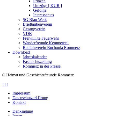
Prinzen
Umzüge [ KUR ]
Gefolge
Interessantes
SG Blau Weiß
Brieftaubenverein
Gesangverein
VDK
Freiwillige Feuerwehr
Wanderfreunde Kemmetetal
Radfahrverein Buchonia Rommerz
Download
Jahreskalender
Fastnachtszeitung
Rommerz in der Presse
© Heimat und Geschichtsfreunde Rommerz
↑↑↑
Impressum
Datenschutzerklärung
Kontakt
Danksagung
Intern