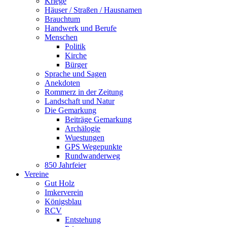
Kriege
Häuser / Straßen / Hausnamen
Brauchtum
Handwerk und Berufe
Menschen
Politik
Kirche
Bürger
Sprache und Sagen
Anekdoten
Rommerz in der Zeitung
Landschaft und Natur
Die Gemarkung
Beiträge Gemarkung
Archälogie
Wuestungen
GPS Wegepunkte
Rundwanderweg
850 Jahrfeier
Vereine
Gut Holz
Imkerverein
Königsblau
RCV
Entstehung