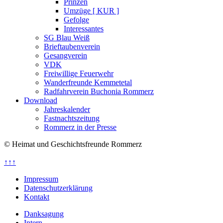
Prinzen
Umzüge [ KUR ]
Gefolge
Interessantes
SG Blau Weiß
Brieftaubenverein
Gesangverein
VDK
Freiwillige Feuerwehr
Wanderfreunde Kemmetetal
Radfahrverein Buchonia Rommerz
Download
Jahreskalender
Fastnachtszeitung
Rommerz in der Presse
© Heimat und Geschichtsfreunde Rommerz
↑↑↑
Impressum
Datenschutzerklärung
Kontakt
Danksagung
Intern