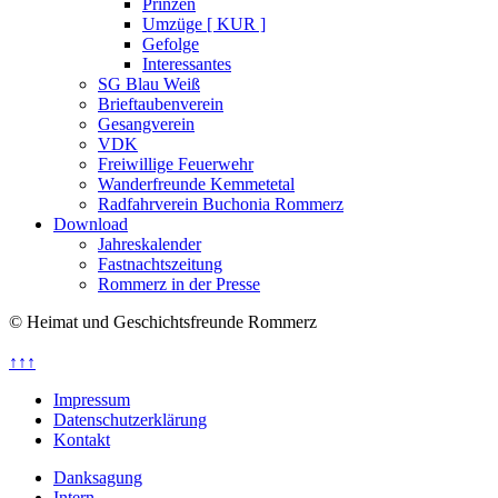
Prinzen
Umzüge [ KUR ]
Gefolge
Interessantes
SG Blau Weiß
Brieftaubenverein
Gesangverein
VDK
Freiwillige Feuerwehr
Wanderfreunde Kemmetetal
Radfahrverein Buchonia Rommerz
Download
Jahreskalender
Fastnachtszeitung
Rommerz in der Presse
© Heimat und Geschichtsfreunde Rommerz
↑↑↑
Impressum
Datenschutzerklärung
Kontakt
Danksagung
Intern