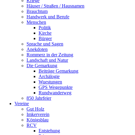
Kriege
Häuser / Straßen / Hausnamen
Brauchtum
Handwerk und Berufe
Menschen
Politik
Kirche
Bürger
Sprache und Sagen
Anekdoten
Rommerz in der Zeitung
Landschaft und Natur
Die Gemarkung
Beiträge Gemarkung
Archälogie
Wuestungen
GPS Wegepunkte
Rundwanderweg
850 Jahrfeier
Vereine
Gut Holz
Imkerverein
Königsblau
RCV
Entstehung