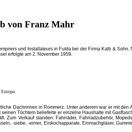
ieb von Franz Mahr
lempners und Installateurs in Fulda bei der Firma Kalb & So
assel erfolgte am 2. November 1959.
a Europa
 etliche Dachrinnen in Rommerz. Unter anderem war er mit d
t seinen Töchtern belieferte er einzelne Haushalte mit Gasfla
äft. Zum Verkauf standen: Fahrräder, Fahrradzubehör, Moped
seln, -siebe, -eimer, Einkochapparate, Einmachgläser, Gummir