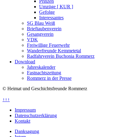
Prinzen
Umzüge [ KUR ]
Gefolge
Interessantes
SG Blau Weiß
Brieftaubenverein
Gesangverein
VDK
Freiwillige Feuerwehr
Wanderfreunde Kemmetetal
Radfahrverein Buchonia Rommerz
Download
Jahreskalender
Fastnachtszeitung
Rommerz in der Presse
© Heimat und Geschichtsfreunde Rommerz
↑↑↑
Impressum
Datenschutzerklärung
Kontakt
Danksagung
Intern