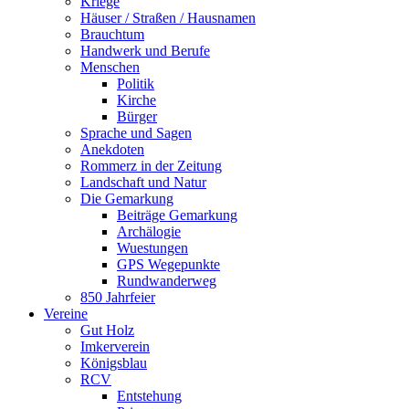
Kriege
Häuser / Straßen / Hausnamen
Brauchtum
Handwerk und Berufe
Menschen
Politik
Kirche
Bürger
Sprache und Sagen
Anekdoten
Rommerz in der Zeitung
Landschaft und Natur
Die Gemarkung
Beiträge Gemarkung
Archälogie
Wuestungen
GPS Wegepunkte
Rundwanderweg
850 Jahrfeier
Vereine
Gut Holz
Imkerverein
Königsblau
RCV
Entstehung