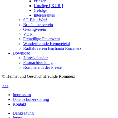
Prinzen
Umzüge [ KUR ]
Gefolge
Interessantes
SG Blau Weiß
Brieftaubenverein
Gesangverein
VDK
Freiwillige Feuerwehr
Wanderfreunde Kemmetetal
Radfahrverein Buchonia Rommerz
Download
Jahreskalender
Fastnachtszeitung
Rommerz in der Presse
© Heimat und Geschichtsfreunde Rommerz
↑↑↑
Impressum
Datenschutzerklärung
Kontakt
Danksagung
Intern