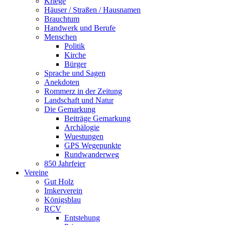
Kriege
Häuser / Straßen / Hausnamen
Brauchtum
Handwerk und Berufe
Menschen
Politik
Kirche
Bürger
Sprache und Sagen
Anekdoten
Rommerz in der Zeitung
Landschaft und Natur
Die Gemarkung
Beiträge Gemarkung
Archälogie
Wuestungen
GPS Wegepunkte
Rundwanderweg
850 Jahrfeier
Vereine
Gut Holz
Imkerverein
Königsblau
RCV
Entstehung