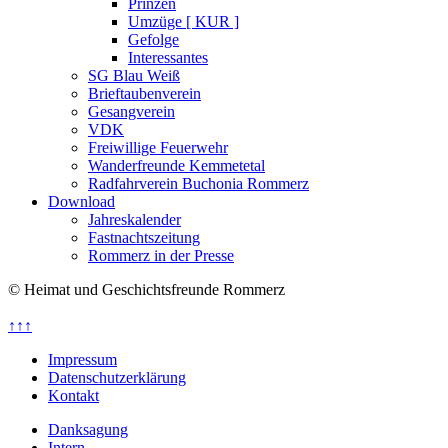
Prinzen
Umzüge [ KUR ]
Gefolge
Interessantes
SG Blau Weiß
Brieftaubenverein
Gesangverein
VDK
Freiwillige Feuerwehr
Wanderfreunde Kemmetetal
Radfahrverein Buchonia Rommerz
Download
Jahreskalender
Fastnachtszeitung
Rommerz in der Presse
© Heimat und Geschichtsfreunde Rommerz
↑↑↑
Impressum
Datenschutzerklärung
Kontakt
Danksagung
Intern