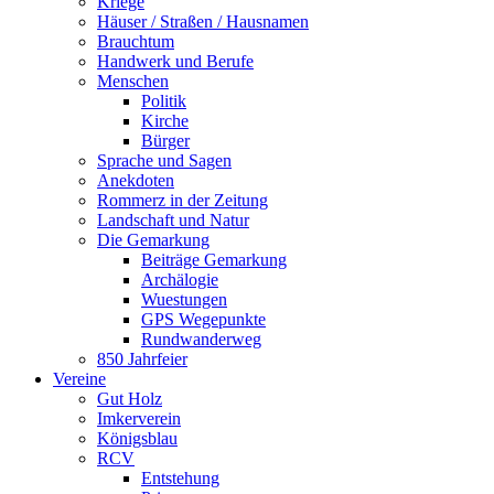
Kriege
Häuser / Straßen / Hausnamen
Brauchtum
Handwerk und Berufe
Menschen
Politik
Kirche
Bürger
Sprache und Sagen
Anekdoten
Rommerz in der Zeitung
Landschaft und Natur
Die Gemarkung
Beiträge Gemarkung
Archälogie
Wuestungen
GPS Wegepunkte
Rundwanderweg
850 Jahrfeier
Vereine
Gut Holz
Imkerverein
Königsblau
RCV
Entstehung