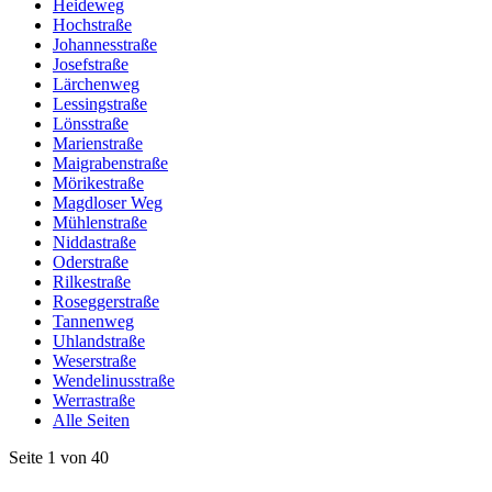
Heideweg
Hochstraße
Johannesstraße
Josefstraße
Lärchenweg
Lessingstraße
Lönsstraße
Marienstraße
Maigrabenstraße
Mörikestraße
Magdloser Weg
Mühlenstraße
Niddastraße
Oderstraße
Rilkestraße
Roseggerstraße
Tannenweg
Uhlandstraße
Weserstraße
Wendelinusstraße
Werrastraße
Alle Seiten
Seite 1 von 40